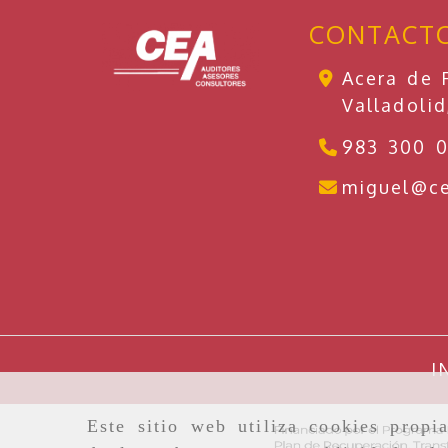
CONTACT
Acera de R
Valladoli
983 300 
miguel
c
I
Este sitio web utiliza cookies propi