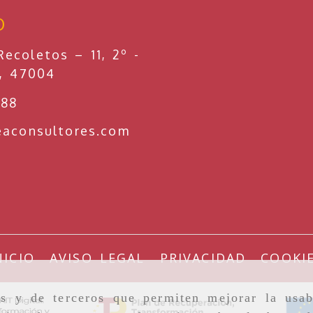
O
ecoletos – 11, 2º -
d,
47004
088
miguel
ceaconsultores.
eaconsultores.com
NICIO
AVISO LEGAL
PRIVACIDAD
COOKI
as y de terceros que permiten mejorar la usab